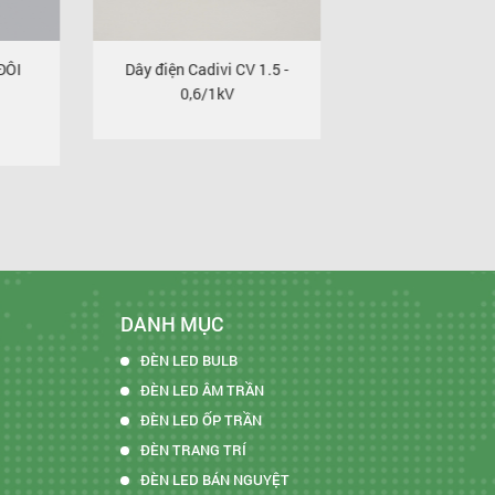
iện Cadivi CV 1.5 -
Dây điện Cadivi CV 3.5 -
0,6/1kV
0,6/1kV
DANH MỤC
ĐÈN LED BULB
ĐÈN LED ÂM TRẦN
ĐÈN LED ỐP TRẦN
ĐÈN TRANG TRÍ
ĐÈN LED BÁN NGUYỆT