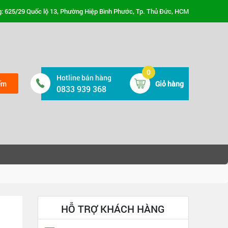
: 625/29 Quốc lộ 13, Phường Hiệp Bình Phước, Tp. Thủ Đức, HCM
0
Hotline bán hàng
ếm
Giỏ hàng
0833 939 368
HỖ TRỢ KHÁCH HÀNG