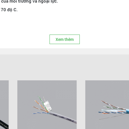
của môi trường và ngoại lực.
 70 độ C.
Xem thêm