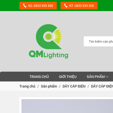
KD .0833 939 368
KT .0833 939 368
TRANG CHỦ
GIỚI THIỆU
SẢN PHẨM
Trang chủ
Sản phẩm
DÂY CÁP ĐIỆN
DÂY CÁP ĐIỆ