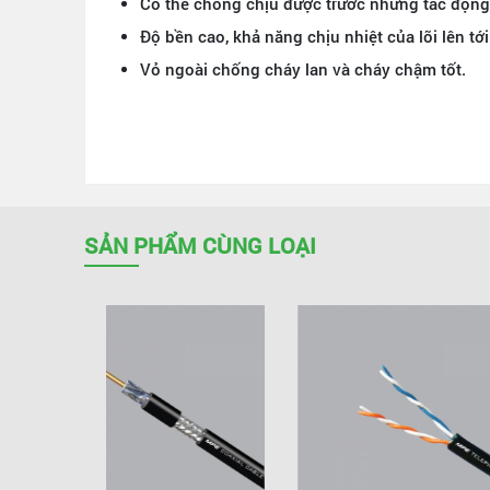
Có thể chống chịu được trước những tác động 
Độ bền cao, khả năng chịu nhiệt của lõi lên tới
Vỏ ngoài chống cháy lan và cháy chậm tốt.
SẢN PHẨM CÙNG LOẠI