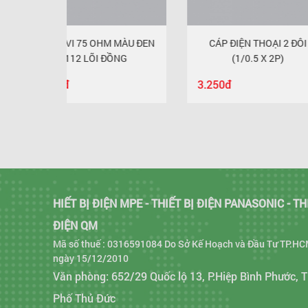
OHM MÀU ĐEN
CÁP ĐIỆN THOẠI 2 ĐÔI
CÁP MẠN
 ĐỒNG
(1/0.5 X 2P)
3.250đ
6.950đ
HIẾT BỊ ĐIỆN MPE - THIẾT BỊ ĐIỆN PANASONIC - TH
ĐIỆN QM
Mã số thuế : 0316591084 Do Sở Kế Hoạch và Đầu Tư TP.HC
ngày 15/12/2010
Văn phòng: 652/29 Quốc lộ 13, P.Hiệp Bình Phước, 
Phố Thủ Đức