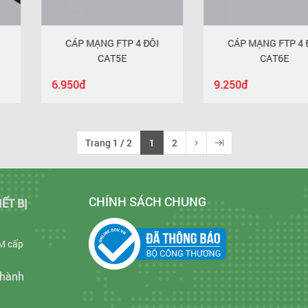
G FTP 4 ĐÔI
CÁP MẠNG FTP 4 ĐÔI
Dây đ
CAT5E
CAT6E
9.250đ
Trang 1 / 2
1
2
CHÍNH SÁCH CHUNG
IẾT BỊ
M cấp
Thành