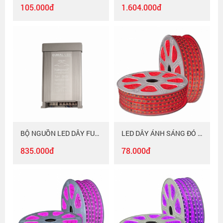
105.000đ
1.604.000đ
BỘ NGUỒN LED DÂY FULL MÀU Duhal FNLD400
LED DÂY ÁNH SÁNG ĐỎ Duhal 6WM LDD01
835.000đ
78.000đ