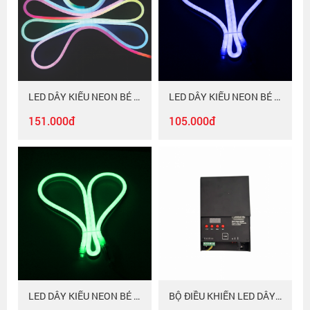
LED DÂY KIỂU NEON BẺ GÓC HAI CHIỀU ĐỔI MÀU Duhal 6WM NERGB01
LED DÂY KIỂU NEON BẺ GÓC HAI CHIỀU ÁNH SÁNG XANH LAM Duhal 6WM NEL01
151.000đ
105.000đ
LED DÂY KIỂU NEON BẺ GÓC HAI CHIỀU ÁNH SÁNG XANH LÁ Duhal 6WM NEL02
BỘ ĐIỀU KHIỂN LED DÂY FULL MÀU Duhal FNDK025