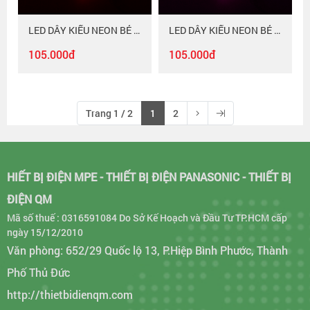
LED DÂY KIỂU NEON BẺ GÓC HAI CHIỀU ÁNH SÁNG ĐỎ Duhal 6WM NED01
LED DÂY KIỂU NEON BẺ GÓC HAI CHIỀU ÁNH SÁNG HỒNG Duhal 6WM NEH01
105.000đ
105.000đ
Trang 1 / 2
1
2
HIẾT BỊ ĐIỆN MPE - THIẾT BỊ ĐIỆN PANASONIC - THIẾT BỊ
ĐIỆN QM
Mã số thuế : 0316591084 Do Sở Kế Hoạch và Đầu Tư TP.HCM cấp
ngày 15/12/2010
Văn phòng: 652/29 Quốc lộ 13, P.Hiệp Bình Phước, Thành
Phố Thủ Đức
http://thietbidienqm.com