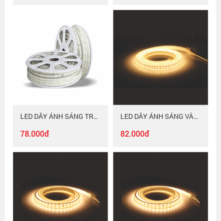
LED DÂY ÁNH SÁNG TRẮNG Duhal 6WM LDT01
LED DÂY ÁNH SÁNG VÀNG Duhal - 1 dòng LED 6WM LDV02
78.000đ
82.000đ