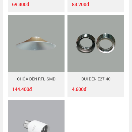
69.300đ
83.200đ
CHÓA ĐÈN RFL-SMD
ĐUI ĐÈN E27-40
144.400đ
4.600đ