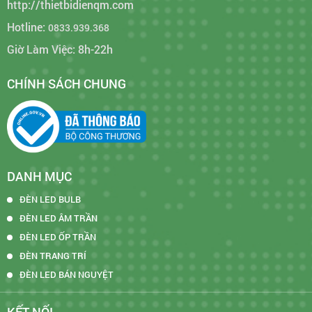
http://thietbidienqm.com
Hotline:
0833.939.368
Giờ Làm Việc: 8h-22h
CHÍNH SÁCH CHUNG
DANH MỤC
ĐÈN LED BULB
ĐÈN LED ÂM TRẦN
ĐÈN LED ỐP TRẦN
ĐÈN TRANG TRÍ
ĐÈN LED BÁN NGUYỆT
KẾT NỐI