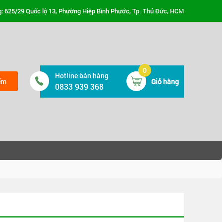
: 625/29 Quốc lộ 13, Phường Hiệp Bình Phước, Tp. Thủ Đức, HCM
0
Hotline bán hàng
ếm
Giỏ hàng
0833 939 368