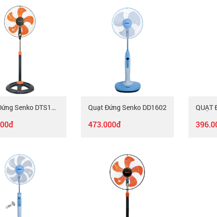
Quạt Đứng Senko DTS1609
Quạt Đứng Senko DD1602
000đ
473.000đ
396.0