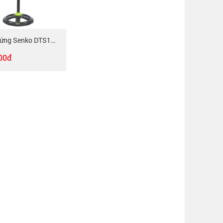
Quạt Đứng Senko DTS1607
00đ