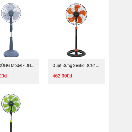
QUẠT ĐỨNG Model - DH1600
Quạt Đứng Senko DCN1806
00đ
462.000đ