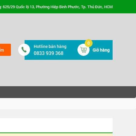
: 625/29 Quốc lộ 13, Phường Hiệp Bình Phước, Tp. Thủ Đức, HCM
0
Hotline bán hàng
ếm
Giỏ hàng
0833 939 368