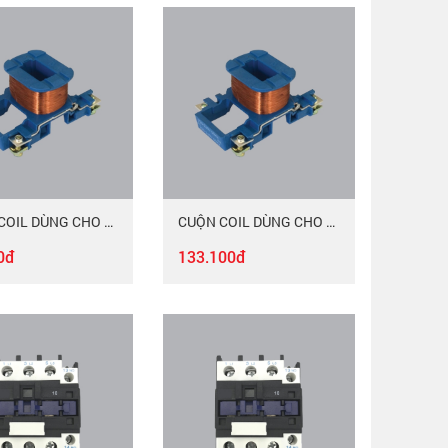
CUỘN COIL DÙNG CHO CONTACTOR 32A LX-32/MAC
CUỘN COIL DÙNG CHO CONTACTOR 40-50-65-90A LX-95/MAC
0đ
133.100đ