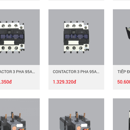
CONTACTOR 3 PHA 95A MAC-395/220
CONTACTOR 3 PHA 95A MAC-395/380
TIẾP 
.350đ
1.329.320đ
50.60