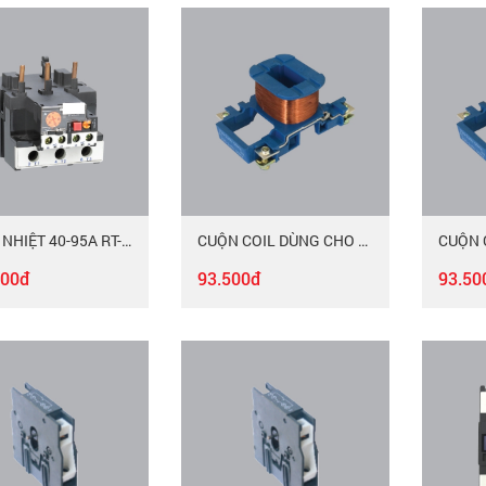
RỜ-LE NHIỆT 40-95A RT-95/MAC
CUỘN COIL DÙNG CHO CONTACTOR 9-12-18A LX-18/MAC
900đ
93.500đ
93.50