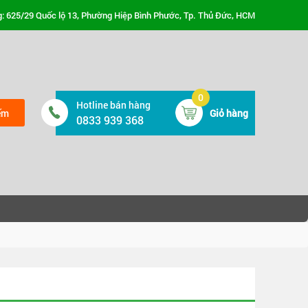
: 625/29 Quốc lộ 13, Phường Hiệp Bình Phước, Tp. Thủ Đức, HCM
0
Hotline bán hàng
ếm
Giỏ hàng
0833 939 368