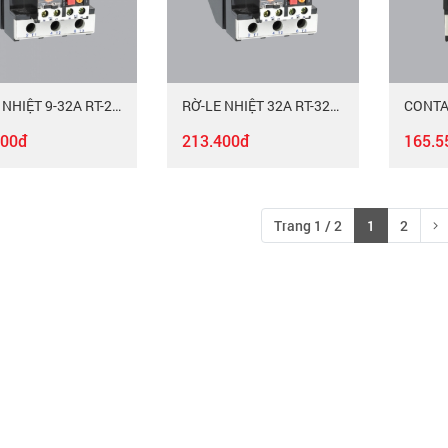
RỜ-LE NHIỆT 9-32A RT-25/MAC
RỜ-LE NHIỆT 32A RT-32/MAC
300đ
213.400đ
165.5
Trang 1 / 2
1
2