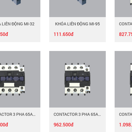
 LIÊN ĐỘNG MI-32
KHÓA LIÊN ĐỘNG MI-95
650đ
111.650đ
827.7
CONTACTOR 3 PHA 65A MAC-365/220
CONTACTOR 3 PHA 65A MAC-365/380
500đ
962.500đ
1.098