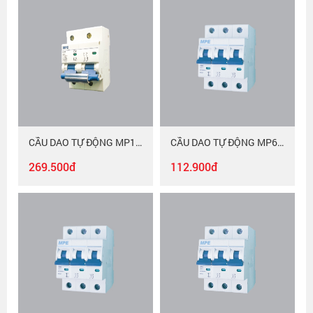
CẦU DAO TỰ ĐỘNG MP10-C280
CẦU DAO TỰ ĐỘNG MP6-C332
269.500đ
112.900đ