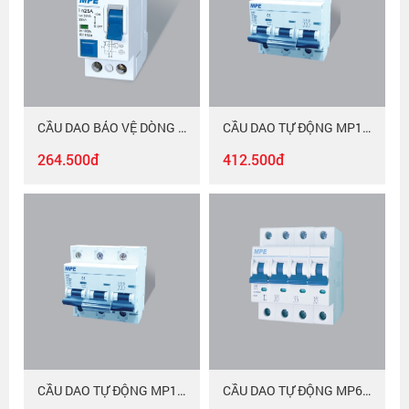
CẦU DAO BẢO VỆ DÒNG RÒ MEL-30/232
CẦU DAO TỰ ĐỘNG MP10-C380
264.500đ
412.500đ
CẦU DAO TỰ ĐỘNG MP10-C3100
CẦU DAO TỰ ĐỘNG MP6-C410