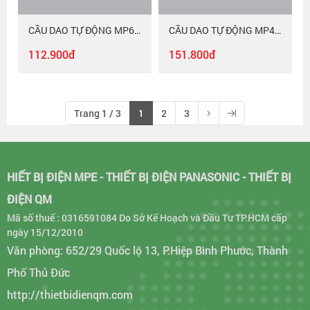
CẦU DAO TỰ ĐỘNG MP6-C340
CẦU DAO TỰ ĐỘNG MP4-C350
112.900đ
151.800đ
Trang 1 / 3
1
2
3
HIẾT BỊ ĐIỆN MPE - THIẾT BỊ ĐIỆN PANASONIC - THIẾT BỊ
ĐIỆN QM
Mã số thuế : 0316591084 Do Sở Kế Hoạch và Đầu Tư TP.HCM cấp
ngày 15/12/2010
Văn phòng: 652/29 Quốc lộ 13, P.Hiệp Bình Phước, Thành
Phố Thủ Đức
http://thietbidienqm.com