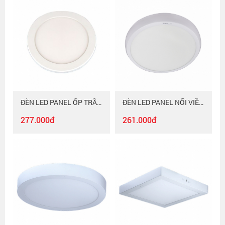
ĐÈN LED PANEL ỐP TRẦN Duhal SIÊU MỎNG 12W DGC0126
ĐÈN LED PANEL NỔI VIỀN TRÒN Duhal 24W KDGC0241
277.000đ
261.000đ