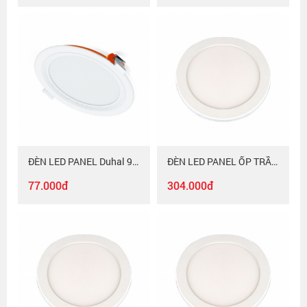
ĐÈN LED PANEL Duhal 9W KDPT209
ĐÈN LED PANEL ỐP TRẦN Duhal SIÊU MỎNG ĐỔI MÀU 6W DGC2069
77.000đ
304.000đ