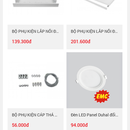
BỘ PHỤ KIỆN LẮP NỔI ĐÈN PANEL 6060 Kingled
BỘ PHỤ KIỆN LẮP NỔI ĐÈN PANEL Kingled 30120
139.300đ
201.600đ
BỘ PHỤ KIỆN CÁP THẢ ĐÈN PANEL Kingled
Đèn LED Panel Duhal đổi màu 6W KEMT0061 EMC
56.000đ
94.000đ