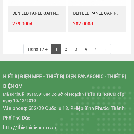
ĐÈN LED PANEL GẮN NỔI Duhal 24W KDGC524
ĐÈN LED PANEL GẮN NỔI Duhal 24W KDGB524
279.000đ
282.000đ
Trang 1 / 4
1
2
3
4
HIẾT BỊ ĐIỆN MPE - THIẾT BỊ ĐIỆN PANASONIC - THIẾT BỊ
ĐIỆN QM
Mã số thuế : 0316591084 Do Sở Kế Hoạch và Đầu Tư TP.HCM cấp
ngày 15/12/2010
Văn phòng: 652/29 Quốc lộ 13, P.Hiệp Bình Phước, Thành
Phố Thủ Đức
http://thietbidienqm.com