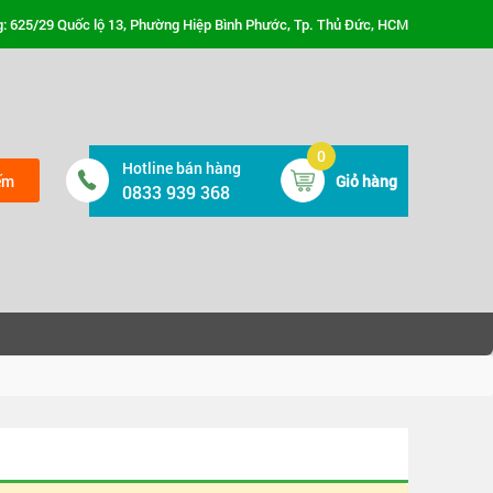
: 625/29 Quốc lộ 13, Phường Hiệp Bình Phước, Tp. Thủ Đức, HCM
0
Hotline bán hàng
ếm
Giỏ hàng
0833 939 368