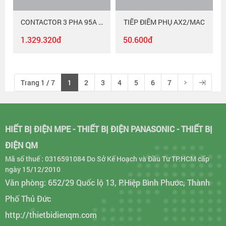
CONTACTOR 3 PHA 95A MAC-395/380
TIẾP ĐIỂM PHỤ AX2/MAC
1.329.320đ
50.600đ
Trang 1 / 7
1
2
3
4
5
6
7
HIẾT BỊ ĐIỆN MPE - THIẾT BỊ ĐIỆN PANASONIC - THIẾT BỊ
ĐIỆN QM
Mã số thuế : 0316591084 Do Sở Kế Hoạch và Đầu Tư TP.HCM cấp
ngày 15/12/2010
Văn phòng: 652/29 Quốc lộ 13, P.Hiệp Bình Phước, Thành
Phố Thủ Đức
http://thietbidienqm.com