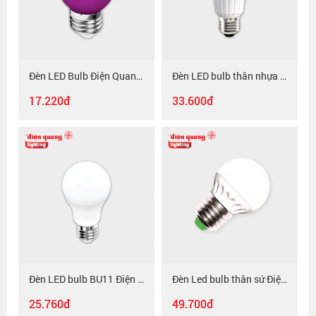
Đèn LED Bulb Điện Quang ĐQ LEDBU14G45 01V ( 1W Tím )
Đèn LED bulb thân nhựa Điện Quang ĐQ LEDBUA50 3W chụp cầu mờ
17.220đ
33.600đ
Đèn LED bulb BU11 Điện Quang ĐQ LEDBU11A55V 3W, chụp cầu mờ, nguồn tích hợp
Đèn Led bulb thân sứ Điện Quang ĐQ LEDBU08 2W
25.760đ
49.700đ