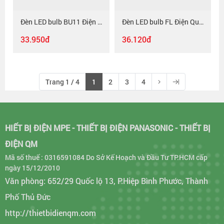
Đèn LED bulb BU11 Điện Quang ĐQ LEDBU11A60 7W, chụp cầu mờ
Đèn LED bulb FL Điện Quang ĐQ LEDBUFL03 A60 04727 ( 4w, warmwhite, vỏ thủy tinh )
33.950đ
36.120đ
Trang 1 / 4
1
2
3
4
HIẾT BỊ ĐIỆN MPE - THIẾT BỊ ĐIỆN PANASONIC - THIẾT BỊ
ĐIỆN QM
Mã số thuế : 0316591084 Do Sở Kế Hoạch và Đầu Tư TP.HCM cấp
ngày 15/12/2010
Văn phòng: 652/29 Quốc lộ 13, P.Hiệp Bình Phước, Thành
Phố Thủ Đức
http://thietbidienqm.com