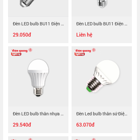
Đèn LED bulb BU11 Điện Quang ĐQ LEDBU11A50 03R ( 3W, RED )
Đèn LED bulb BU11 Điện Quang ĐQ LEDBU11A55V 5W, chụp cầu mờ, nguồn tích hợp
29.050đ
Liên hệ
Đèn LED bulb thân nhựa Điện Quang ĐQ LEDBUA55 5W chụp cầu mờ
Đèn Led bulb thân sứ Điện Quang ĐQ LEDBU08 04765 ( 4W daylight )
29.540đ
63.070đ