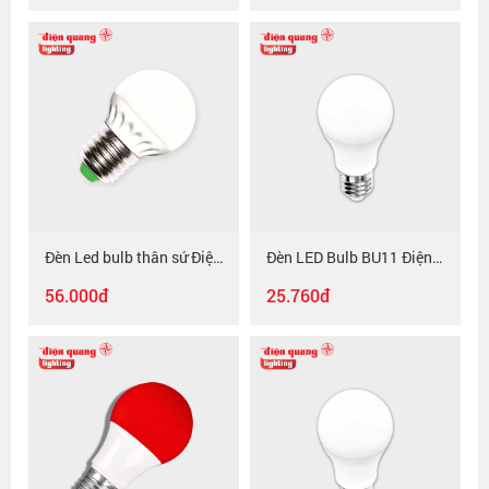
Đèn Led bulb thân sứ Điện Quang ĐQ LEDBU08 3W
Đèn LED Bulb BU11 Điện Quang ĐQ LEDBU11A50 3W, chụp cầu mờ
56.000đ
25.760đ