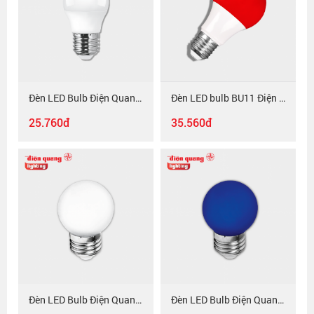
Đèn LED Bulb Điện Quang ĐQ LEDBU11A45 3W, chụp cầu mờ
Đèn LED bulb BU11 Điện Quang ĐQ LEDBU11A60 05R ( 5W, RED )
25.760đ
35.560đ
Đèn LED Bulb Điện Quang ĐQ LEDBU14G45 1W, chụp mờ
Đèn LED Bulb Điện Quang ĐQ LEDBU14G45 01B ( 1W xanh dương )