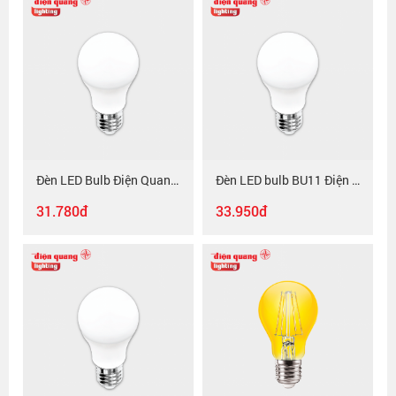
Đèn LED Bulb Điện Quang ĐQ LEDBU11A60 5W, chụp cầu mờ
Đèn LED bulb BU11 Điện Quang ĐQ LEDBU11A60V 7W, chụp cầu mờ, nguồn tích hợp
31.780đ
33.950đ