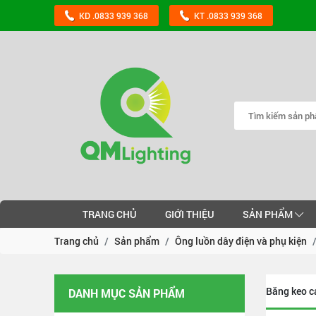
KD .0833 939 368
KT .0833 939 368
TRANG CHỦ
GIỚI THIỆU
SẢN PHẨM
Trang chủ
Sản phẩm
Ông luồn dây điện và phụ kiện
Băng keo c
DANH MỤC SẢN PHẨM