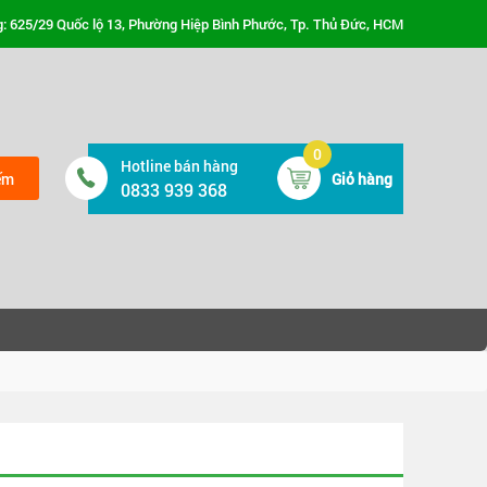
: 625/29 Quốc lộ 13, Phường Hiệp Bình Phước, Tp. Thủ Đức, HCM
0
Hotline bán hàng
ếm
Giỏ hàng
0833 939 368