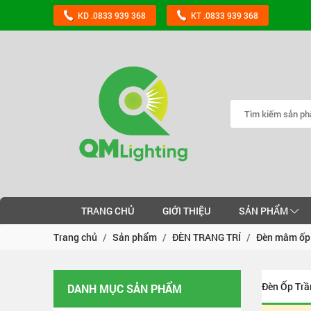
KD .0833 939 368
KT .0833 939 368
TRANG CHỦ
GIỚI THIỆU
SẢN PHẨM
Trang chủ
Sản phẩm
ĐÈN TRANG TRÍ
Đèn mâm ốp 
Đèn Ốp Trầ
DANH MỤC SẢN PHẨM