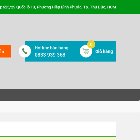
: 625/29 Quốc lộ 13, Phường Hiệp Bình Phước, Tp. Thủ Đức, HCM
0
Hotline bán hàng
ếm
Giỏ hàng
0833 939 368