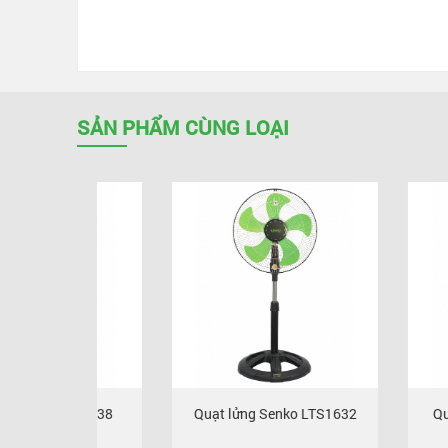
SẢN PHẨM CÙNG LOẠI
o L1638
Quạt lửng Senko LTS1632
Quạt lửng S