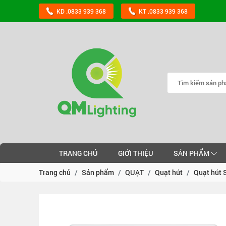
KD .0833 939 368
KT .0833 939 368
TRANG CHỦ
GIỚI THIỆU
SẢN PHẨM
Trang chủ
Sản phẩm
QUẠT
Quạt hút
Quạt hút 