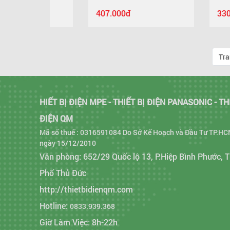
407.000đ
330.000đ
Tra
HIẾT BỊ ĐIỆN MPE - THIẾT BỊ ĐIỆN PANASONIC - TH
ĐIỆN QM
Mã số thuế : 0316591084 Do Sở Kế Hoạch và Đầu Tư TP.HC
ngày 15/12/2010
Văn phòng: 652/29 Quốc lộ 13, P.Hiệp Bình Phước, 
Phố Thủ Đức
http://thietbidienqm.com
Hotline:
0833.939.368
Giờ Làm Việc: 8h-22h