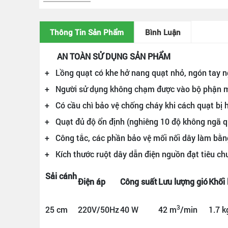
Thông Tin Sản Phẩm
Bình Luận
AN TOÀN SỬ DỤNG SẢN PHẨM
+ Lồng quạt có khe hở nang quạt nhỏ, ngón tay n
+ Người sử dụng không chạm được vào bộ phận m
+ Có cầu chì bảo vệ chống cháy khi cách quạt bị 
+ Quạt đủ độ ổn định (nghiêng 10 độ không ngã q
+ Công tắc, các phần bảo vệ mối nối dây làm bằng
+ Kích thước ruột dây dẫn điện nguồn đạt tiêu c
Sải cánh
Điện áp
Công suất
Lưu lượng gió
Khối 
3
25 cm
220V/50Hz
40 W
42 m
/min
1.7 k