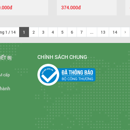
374.000đ
460.000đ
ng 1 / 14
1
2
3
4
5
6
7
...
13
14
CHÍNH SÁCH CHUNG
IẾT BỊ
M cấp
Thành