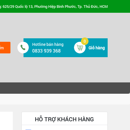
: 625/29 Quốc lộ 13, Phường Hiệp Bình Phước, Tp. Thủ Đức, HCM
0
Hotline bán hàng
ếm
Giỏ hàng
0833 939 368
HỖ TRỢ KHÁCH HÀNG