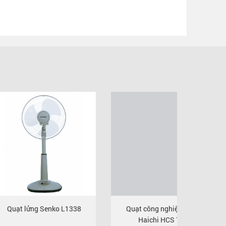
New
Quạt
H
1.700
g Senko L1338
Quạt công nghiệp đứng
Haichi HCS 750