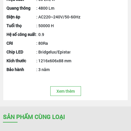
Quang thông
: 4800 Lm
Điện áp
: AC220~240V/50-60Hz
Tuổi thọ
: 50000 H
Hệ số công suất
: 0.9
CRI
: 80Ra
Chip LED
: Bridgelux/Epistar
Kích thước
: 1216x606x88 mm
Bảo hành
: 3 năm
Xem thêm
SẢN PHẨM CÙNG LOẠI