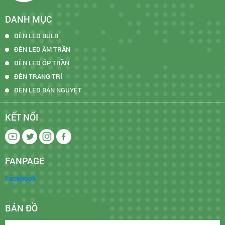
DANH MỤC
ĐÈN LED BULB
ĐÈN LED ÂM TRẦN
ĐÈN LED ỐP TRẦN
ĐÈN TRANG TRÍ
ĐÈN LED BÁN NGUYỆT
KẾT NỐI
Bộ 1 công tắc Minerva Panasonic màu xám ánh kim
FANPAGE
Facebook
Mã số Code
BẢN ĐỒ
WMT501-VN
Trắng