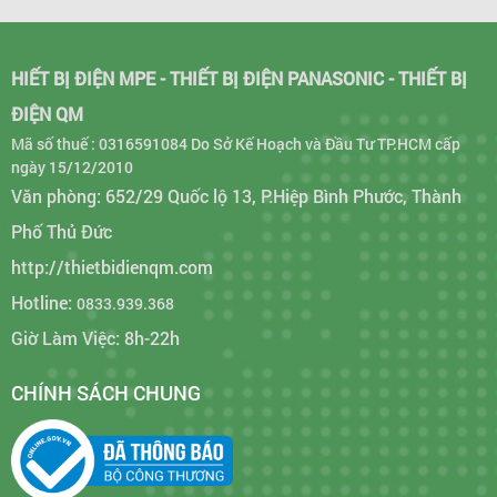
HIẾT BỊ ĐIỆN MPE - THIẾT BỊ ĐIỆN PANASONIC - THIẾT BỊ
ĐIỆN QM
Mã số thuế : 0316591084 Do Sở Kế Hoạch và Đầu Tư TP.HCM cấp
ngày 15/12/2010
Bộ 1 công tắc Minerva Panasonic màu xám ánh kim
Văn phòng: 652/29 Quốc lộ 13, P.Hiệp Bình Phước, Thành
Phố Thủ Đức
http://thietbidienqm.com
Hotline:
0833.939.368
Giờ Làm Việc: 8h-22h
CHÍNH SÁCH CHUNG