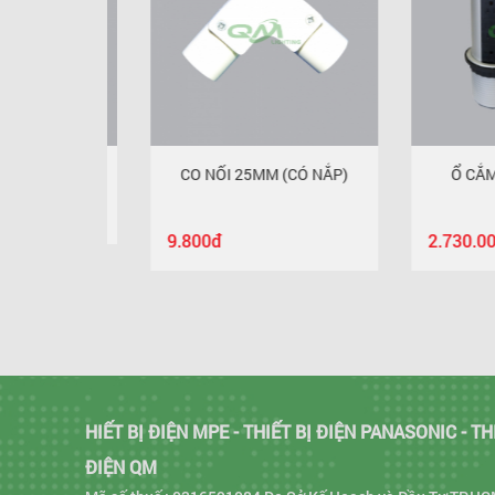
 20MM
CO NỐI 25MM (CÓ NẮP)
Ổ CẮM ÂM 
9.800đ
2.730.000đ
HIẾT BỊ ĐIỆN MPE - THIẾT BỊ ĐIỆN PANASONIC - TH
ĐIỆN QM