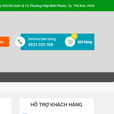
: 625/29 Quốc lộ 13, Phường Hiệp Bình Phước, Tp. Thủ Đức, HCM
0
Hotline bán hàng
ếm
Giỏ hàng
0833 939 368
HỖ TRỢ KHÁCH HÀNG