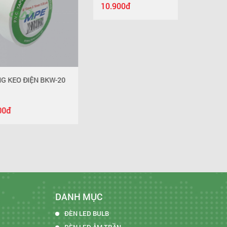
10.900
 ĐIỆN BKW-20
BĂNG KEO ĐIỆN BKY-20
10.900đ
DANH MỤC
ĐÈN LED BULB