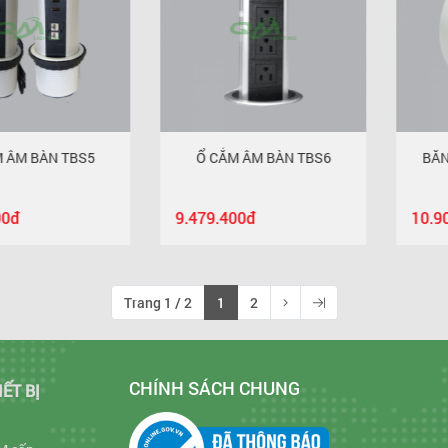
BÀN TBS5
Ổ CẮM ÂM BÀN TBS6
BĂNG KEO
9.479.400đ
10.900đ
Trang 1 / 2
1
2
CHÍNH SÁCH CHUNG
IẾT BỊ