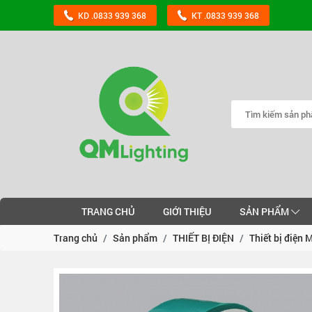
KD .0833 939 368
KT .0833 939 368
TRANG CHỦ
GIỚI THIỆU
SẢN PHẨM
Trang chủ
Sản phẩm
THIẾT BỊ ĐIỆN
Thiết bị điện 