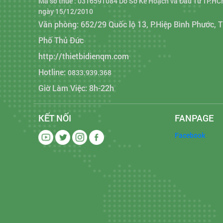
Mã số thuế : 0316591084 Do Sở Kế Hoạch và Đầu Tư TP.HC
ngày 15/12/2010
Văn phòng: 652/29 Quốc lộ 13, P.Hiệp Bình Phước, 
Phố Thủ Đức
http://thietbidienqm.com
Hotline:
0833.939.368
Giờ Làm Việc: 8h-22h
KẾT NỐI
FANPAGE
Facebook